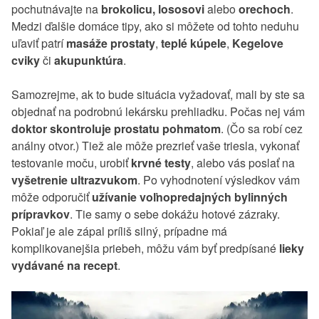
pochutnávajte na
brokolicu, lososovi
alebo
orechoch
.
Medzi ďalšie domáce tipy, ako si môžete od tohto neduhu
uľaviť patrí
masáže prostaty
,
teplé kúpele
,
Kegelove
cviky
či
akupunktúra
.
Samozrejme, ak to bude situácia vyžadovať, mali by ste sa
objednať na podrobnú lekársku prehliadku. Počas nej vám
doktor skontroluje prostatu pohmatom
. (Čo sa robí cez
análny otvor.) Tiež ale môže prezrieť vaše triesla, vykonať
testovanie moču, urobiť
krvné testy
, alebo vás poslať na
vyšetrenie ultrazvukom
. Po vyhodnotení výsledkov vám
môže odporučiť
užívanie voľnopredajných bylinných
prípravkov
. Tie samy o sebe dokážu hotové zázraky.
Pokiaľ je ale zápal príliš silný, prípadne má
komplikovanejšia priebeh, môžu vám byť predpísané
lieky
vydávané na recept
.