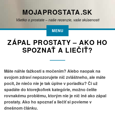
Skip
to
MOJAPROSTATA.SK
content
Všetko o prostate – naše recenzie, vaše skúsenosti
MENU
ZÁPAL PROSTATY – AKO HO
SPOZNAŤ A LIEČIŤ?
Máte náhle ťažkosti s močením? Alebo naopak na
svojom zdraví nepozorujete nič zvláštneho, ale máte
pocit, že niečo nie je tak úplne v poriadku? Či už
spadáte do ktorejkoľvek kategórie, možno čelíte
rovnakému problému, ktorým nie je nič iné ako zápal
prostaty. Ako ho spoznať a liečiť si povieme v
dnešnom článku.