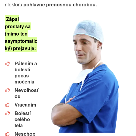
niektorú
pohlavne prenosnou chorobou.
Zápal
prostaty sa
(mimo ten
asymptomatic
ký) prejavuje:
Pálením a
bolestí
počas
močenia
Nevoľnosť
ou
Vracaním
Bolestí
celého
tela
Neschop