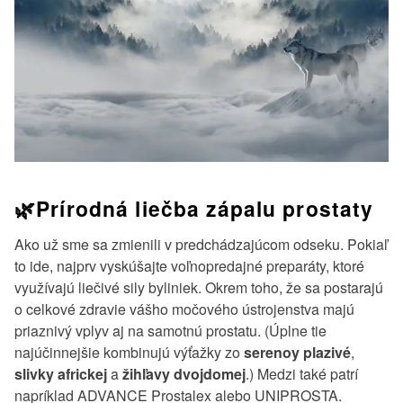
🌿Prírodná liečba zápalu prostaty
Ako už sme sa zmienili v predchádzajúcom odseku. Pokiaľ
to ide, najprv vyskúšajte voľnopredajné preparáty, ktoré
využívajú liečivé sily byliniek. Okrem toho, že sa postarajú
o celkové zdravie vášho močového ústrojenstva majú
priaznivý vplyv aj na samotnú prostatu. (Úplne tie
najúčinnejšie kombinujú výťažky zo
serenoy plazivé
,
slivky africkej
a
žihľavy dvojdomej
.) Medzi také patrí
napríklad ADVANCE Prostalex alebo UNIPROSTA.