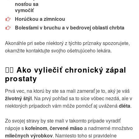
nosťou sa
vymočiť
Horúčkou a zimnicou
Bolesťami v bruchu a v bedrovej oblasti chrbta
Akonáhle pri sebe niektorý z týchto príznaky spozorujete,
okamžite kontaktujte svojho ošetrujúceho lekára.
👨‍⚕️ Ako vyliečiť chronický zápal
prostaty
Prvá vec, na ktorú by ste sa mali zamerať je to, aký je váš
životný štýl
. Na prvý pohľad sa to síce vôbec nezdá, ale v
niektorých prípadoch vám môže pomôcť aj uvážená
diéta
.
Zo svojej stravy by ste mali v takomto prípade vyradiť
nápoje s
kofeínom
,
červené mäso
a nadmerné množstvo
mliečnych výrobkov
. Namiesto toho si pravidelne