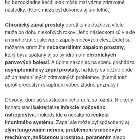
ho bezodkladne liečiť, inak môže mať vážne zdravotné
následky. (Ktoré môžu byť dokonca aj smrteľné.)
Chronický zápal prostaty
oproti tomu dozrieva v tele
muža po dobu niekoľkých rokov. Jeho následkom sú vleklé
a mnohokrát opakované zápaly močových ciest. Ďalej sa
môžeme stretnúť s
nebakteriálním zápalom prostaty
,
ktorý býva spájaný aj so syndrómom
chronických
panvových bolestí
. A úplne nakoniec na scénu prichádza
asymptomatický zápal prostaty
, na ktorý sa bežne príde
až pri riešení iných zdravotných problémov. (Nemá totiž
oproti predošlým skupinám vôbec žiadne príznaky.)
Dôvody, ktoré sú spúšťačom ochorenia sa rôznia. Niekedy
bohato stačí
bakteriálne infekcie močového
ústrojenstva
. Inokedy ide o nečakanú
reakciu
imunitného systému
. Zápal ale môže byť spôsobený aj
zlým fungovaním nervov, problémom s močovým
mechúrom, zväčšenou prostatou, poranením
alebo