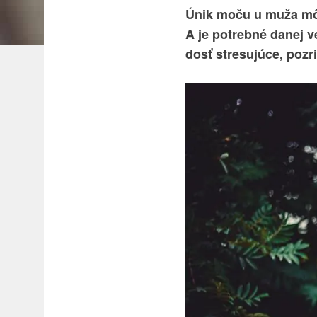
Únik moču u muža môže
A je potrebné danej 
dosť stresujúce, pozri