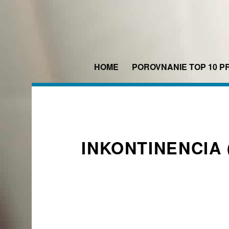
Skip
to
content
HOME
POROVNANIE TOP 10 P
INKONTINENCIA 