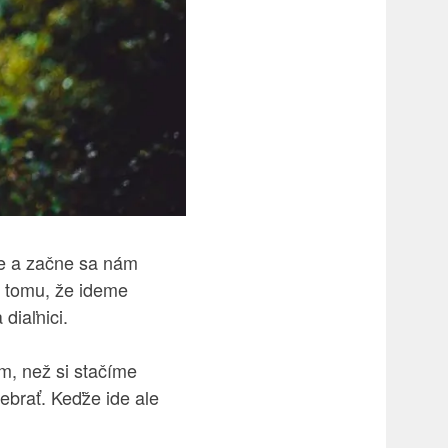
me a začne sa nám
li tomu, že ideme
diaľnici.
m, než si stačíme
rebrať. Keďže ide ale