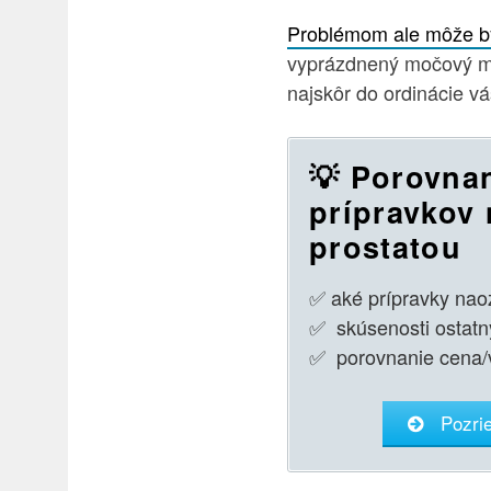
Problémom ale môže b
vyprázdnený močový mec
najskôr do ordinácie v
💡 Porovna
prípravkov
prostatou
✅ aké prípravky nao
✅ skúsenosti ostatn
✅ porovnanie cena/
Pozrie