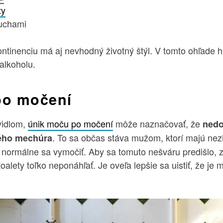
ty
uchami
ntinenciu má aj nevhodný životný štýl. V tomto ohľade h
 alkoholu.
po močení
vidlom,
únik moču po močení
môže naznačovať, že
nedo
. To sa občas stáva mužom, ktorí majú n
ého mechúra
ni normálne sa vymočiť. Aby sa tomuto nešváru predišlo,
oalety toľko neponáhľať. Je oveľa lepšie sa uistiť, že j