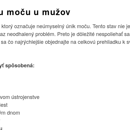
ku moču u mužov
, ktorý označuje neúmyselný únik moču. Tento stav nie j
az neodhalený problém. Preto je dôležité nespoliehať sa
sa čo najrýchlejšie objednajte na celkovú prehliadku k
yť spôsobená:
vom ústrojenstve
iest
ým dnom
v
u