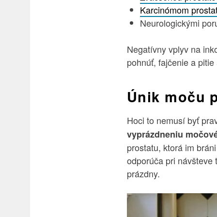
Karcinómom prosta
Neurologickými por
Negatívny vplyv na inko
pohnúť, fajčenie a pitie
Únik moču 
Hoci to nemusí byť pra
vyprázdneniu močov
prostatu, ktorá im brá
odporúča pri návšteve t
prázdny.