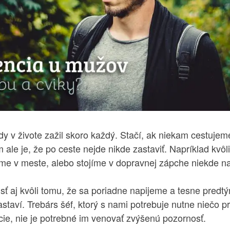
y v živote zažil skoro každý. Stačí, ak niekam cestuje
 ale je, že po ceste nejde nikde zastaviť. Napríklad kvô
e v meste, alebo stojíme v dopravnej zápche niekde na 
ť aj kvôli tomu, že sa poriadne napijeme a tesne predtý
staví. Trebárs šéf, ktorý s nami potrebuje nutne niečo p
cie, nie je potrebné im venovať zvýšenú pozornosť.