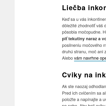
Liečba inko
Keď sa u vás inkontine
dôležité zhodnotiť váš d
pôsobia močopudne. H
piť tekutiny naraz a 
posilneniu močového me
druhú stranu, moč ani 
Alebo
vám navrhne ope
Cviky na in
Ak ste naozaj odhodlan
Pred ich cvičením sa 
položte a napínajte a u
po sebe. Aby boli cviky