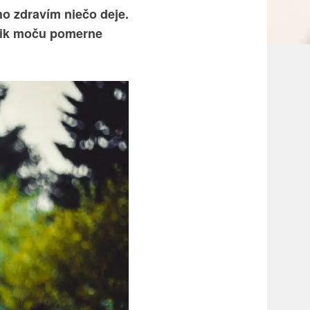
ho zdravím niečo deje.
únik moču pomerne