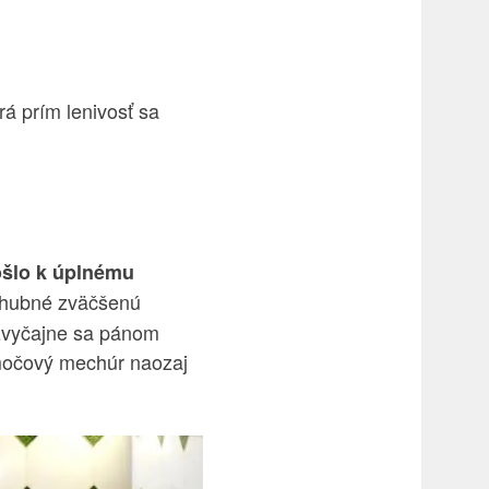
rá prím lenivosť sa
šlo k úplnému
ezhubné zväčšenú
 zvyčajne sa pánom
e močový mechúr naozaj