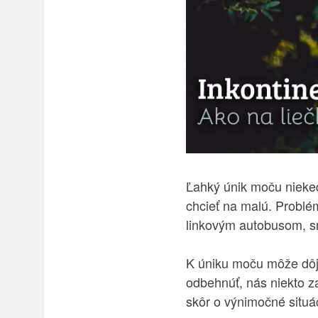
Ľahký únik moču nieked
chcieť na malú. Problém
linkovým autobusom, sm
K úniku moču môže dôjs
odbehnúť, nás niekto za
skôr o výnimočné situá