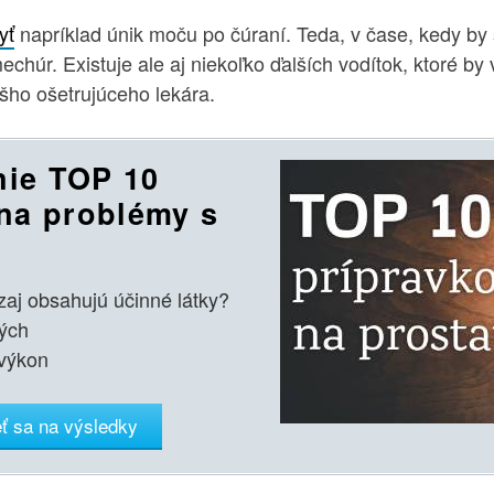
yť
napríklad únik moču po čúraní. Teda, v čase, kedy by 
húr. Existuje ale aj niekoľko ďalších vodítok, ktoré by
ášho ošetrujúceho lekára.
nie TOP 10
 na problémy s
zaj obsahujú účinné látky?
ých
výkon
ť sa na výsledky