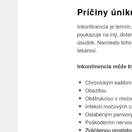
Príčiny úni
Inkontinencia je termín
poukazuje na iný, doter
úsudok. Namiesto toho 
lekárovi.
Inkontinencia môže b
Chronickým kašľom
Obezitou
Obštrukciou v močo
Infekcií močových c
Oslabeným panvov
Poškodením nervo
Zväčšenou prostato