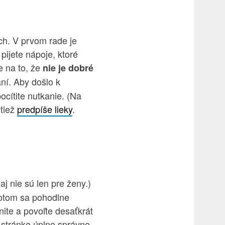
ch. V prvom rade je
 pijete nápoje, ktoré
e na to, že
nie je dobré
ní. Aby došlo k
cítite nutkanie. (Na
 tiež
predpíše lieky
.
aj nie sú len pre ženy.)
Potom sa pohodlne
nite a povoľte desaťkrát
j stránke úplne správne.