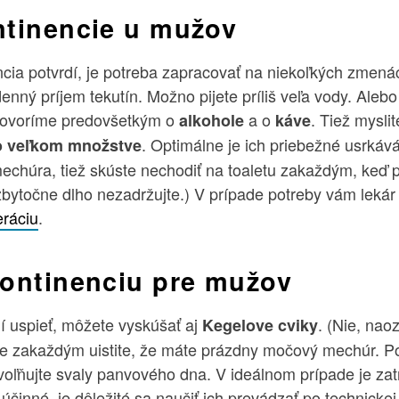
ntinencie u mužov
ncia potvrdí, je potreba zapracovať na niekoľkých zmená
enný príjem tekutín. Možno pijete príliš veľa vody. Alebo
ovoríme predovšetkým o
a o
. Tiež myslit
alkohole
káve
. Optimálne je ich priebežné usrkává
vo veľkom množstve
chúra, tiež skúste nechodiť na toaletu zakaždým, keď po
zbytočne dlho nezadržujte.) V prípade potreby vám lekár
ráciu
.
kontinenciu pre mužov
í uspieť, môžete vyskúšať aj
. (Nie, naoz
Kegelove cviky
ale zakaždým uistite, že máte prázdny močový mechúr. 
voľňujte svaly panvového dna. V ideálnom prípade je zat
 účinné, je dôležité sa naučiť ich prevádzať po technicke